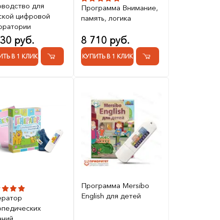
оводство для
Программа Внимание,
ской цифровой
память, логика
оратории
630 руб.
8 710 руб.
ИТЬ В 1 КЛИК
КУПИТЬ В 1 КЛИК
Программа Mersibo
English для детей
ератор
опедических
аний