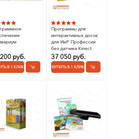
граммное
Программы для
спечение
интерактивных досок
вариум
для ИиР Профессии
без датчика Kinect
 200 руб.
37 050 руб.
ИТЬ В 1 КЛИК
КУПИТЬ В 1 КЛИК