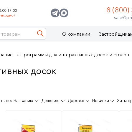
8 (800)
8:00-17:00
Выходной
sale@pri
О компании
Застройщика
вание
Программы для интерактивных досок и столов
тивных досок
ть по:
Названию
Дешевле
Дороже
Новинки
Хиты 