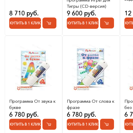
Тигры (СD-версия)
8 710 руб.
9 600 руб.
12
КУПИТЬ В 1 КЛИК
КУПИТЬ В 1 КЛИК
КУП
Программа От звука к
Программа От слова к
Про
букве
фразе
без 
6 780 руб.
6 780 руб.
6 
КУПИТЬ В 1 КЛИК
КУПИТЬ В 1 КЛИК
КУП