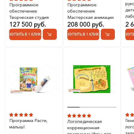
рук
Программное
Программное
дет
обеспечение
обеспечение
лаб
Творческая студия
Мастерская анимации
127 500 руб.
208 000 руб.
2 
КУПИТЬ В 1 КЛИК
КУПИТЬ В 1 КЛИК
КУП
Программа Расти,
Ген
Логопедическая
малыш!
лог
коррекционная
зад
программа Игры для