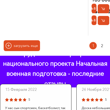
см
см
КУПИТЬ В 1 КЛИК
911 680
463 680
КУПИТЬ В 1 КЛИК
КУПИТЬ В 1 КЛИК
1
2
загрузить еще
Оборудование по программе
национального проекта Начальная
военная подготовка - последние
отзывы
15 Февраля 2022
26 Ноября 202
5
5
У нас сын спортсмен, баскетболист, так
Доска небольшая,