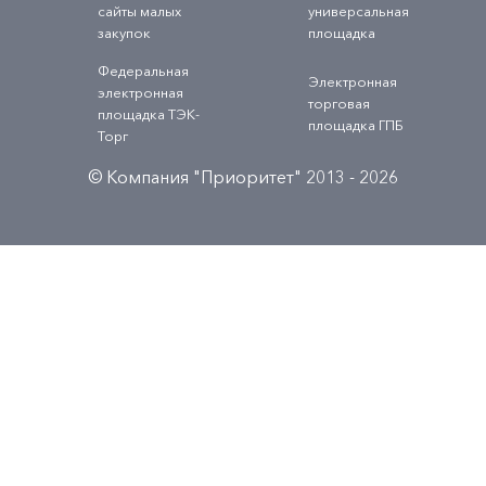
сайты малых
универсальная
закупок
площадка
Федеральная
Электронная
электронная
торговая
площадка ТЭК-
площадка ГПБ
Торг
© Компания "Приоритет" 2013 - 2026