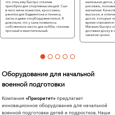
что отец ему быстро стеллаж
маленьких деток,
приобрёл для спортивных вещей. Сын
рисовать, положив
в него мячи поместил, кроссовки,
магнитная. Качес
ракетки для бадминтона и тенниса,
высокое, в отличи
ласты и даже сноуборд вместился. Я
досок, которые ч
довольна, что у сына появилось
время становятся 
собственное место для хобби, стеллаж
Магазин быстро о
прочный и вместительный.
доставил доску в
заказом сроки.
Оборудование для начальной
военной подготовки
Компания
«Приоритет»
предлагает
инновационное оборудование для начальной
военной подготовки детей и подростков. Наши