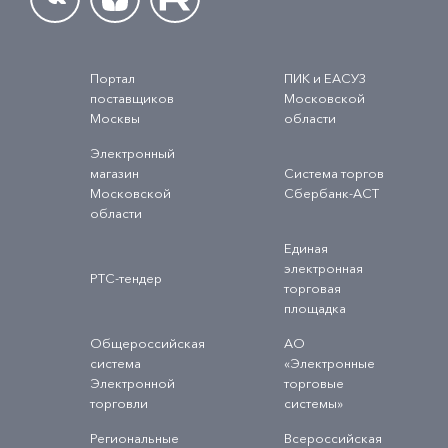
Портал
ПИК и ЕАСУЗ
поставщиков
Московской
Москвы
области
Электронный
магазин
Система торгов
Московской
Сбербанк-АСТ
области
Единая
электронная
РТС-тендер
торговая
площадка
Общероссийская
АО
система
«Электронные
Электронной
торговые
торговли
системы»
Региональные
Всероссийская