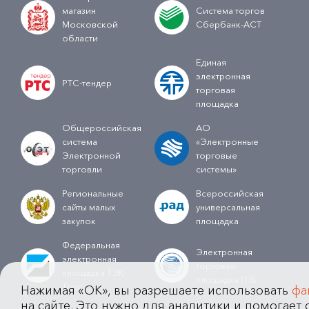
магазин
Система торгов
Московской
Сбербанк-АСТ
области
Единая
электронная
РТС-тендер
торговая
площадка
Общероссийская
АО
система
«Электронные
Электронной
торговые
торговли
системы»
Региональные
Всероссийская
сайты малых
универсальная
закупок
площадка
Федеральная
Электронная
электронная
торговая
площадка ТЭК-
площадка ГПБ
Торг
Нажимая «OK», вы разрешаете использовать
фа
на сайте. Это нужно для аналитики и помогает с