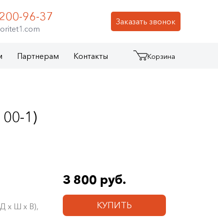
 200-96-37
Заказать звонок
oritet1.com
м
Партнерам
Контакты
Корзина
00-1)
3 800 руб.
КУПИТЬ
 х Ш х В),