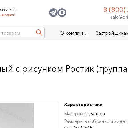
8 (800)
8:00-17:00
Выходной
sale@pri
О компании
Застройщика
ый с рисунком Ростик (группа 
Характеристики
Материал:
Фанера
Размеры в собранном виде (Д
см:
29х31х48